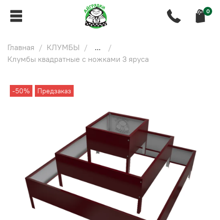
0
Главная
КЛУМБЫ
...
Клумбы квадратные с ножками 3 яруса
-50%
Предзаказ