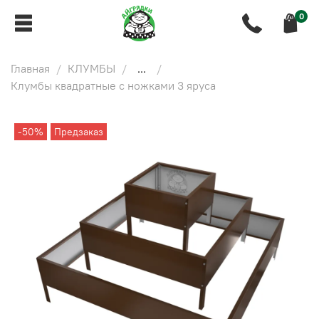
0
Главная
КЛУМБЫ
...
Клумбы квадратные с ножками 3 яруса
-50%
Предзаказ