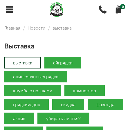
0
Главная
Новости
выставка
выставка
выставка
айгрядки
оцинкованныегрядки
клумба с ножками
компостер
грядкииздпк
скидка
фазенда
акция
убирать листья?