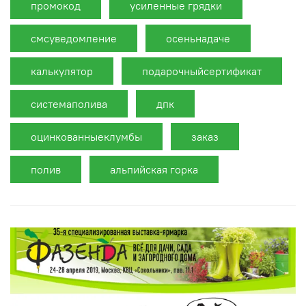
промокод
усиленные грядки
смсуведомление
осеньнадаче
калькулятор
подарочныйсертификат
системаполива
дпк
оцинкованныеклумбы
заказ
полив
альпийская горка